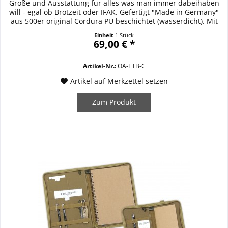
Größe und Ausstattung für alles was man immer dabeihaben
will - egal ob Brotzeit oder IFAK. Gefertigt "Made in Germany"
aus 500er original Cordura PU beschichtet (wasserdicht). Mit
herausnehmbarem Organiser, key loop mit Karabiner und
Einheit
1 Stück
backpocket mit zipper. Front und Top mit Lasercut
69,00 € *
Molle/Klettflausch. Details /...
Artikel-Nr.:
OA-TTB-C
Artikel auf Merkzettel setzen
Zum Produkt