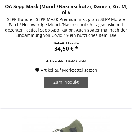
OA Sepp-Mask (Mund-/Nasenschutz), Damen, Gr. M,
oliv
SEPP-Bundle - SEPP-MASK Premium inkl. gratis SEPP Morale
Patch! Hochwertige Mund-/Nasenschutz Alltagsmaske mit
dezenter Tactical Sepp Applikation. Auch später mal nach der
Eindämmung von Covid-19 ein nützliches Item. Die
strapazierfähige SEPP-MASK Premium überzeugt durch
Einheit
1 Bundle
unkomplizierte Handhabung und erstklassige Qualität. Sie
34,50 € *
besteht aus einer doppelten Schicht DURASTRETCH...
Artikel-Nr.:
OA-MASK-M
Artikel auf Merkzettel setzen
Zum Produkt