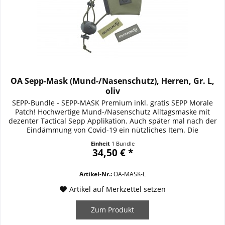
OA Sepp-Mask (Mund-/Nasenschutz), Herren, Gr. L,
oliv
SEPP-Bundle - SEPP-MASK Premium inkl. gratis SEPP Morale
Patch! Hochwertige Mund-/Nasenschutz Alltagsmaske mit
dezenter Tactical Sepp Applikation. Auch später mal nach der
Eindämmung von Covid-19 ein nützliches Item. Die
strapazierfähige SEPP-MASK Premium überzeugt durch
Einheit
1 Bundle
unkomplizierte Handhabung und erstklassige Qualität. Sie
34,50 € *
besteht aus einer doppelten Schicht DURASTRETCH...
Artikel-Nr.:
OA-MASK-L
Artikel auf Merkzettel setzen
Zum Produkt