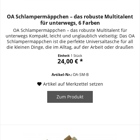
OA Schlampermäppchen – das robuste Multitalent
für unterwegs, 6 Farben
OA Schlampermäppchen – das robuste Multitalent für
unterwegs Kompakt, leicht und unglaublich vielseitig: Das OA
Schlampermäppchen ist die perfekte Universaltasche für all
die kleinen Dinge, die im Alltag, auf der Arbeit oder draußen
im Gelände schnell zur Hand sein müssen. Ob
Einheit
1 Stück
Schreibutensilien, Werkzeug, Munition oder sonstiger
24,00 € *
Kleinkram – hier findet alles seinen sicheren...
Artikel-Nr.:
OA-SM-B
Artikel auf Merkzettel setzen
Zum Produkt