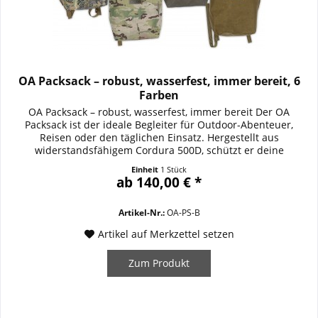
OA Packsack – robust, wasserfest, immer bereit, 6
Farben
OA Packsack – robust, wasserfest, immer bereit Der OA
Packsack ist der ideale Begleiter für Outdoor-Abenteuer,
Reisen oder den täglichen Einsatz. Hergestellt aus
widerstandsfähigem Cordura 500D, schützt er deine
Ausrüstung zuverlässig vor Nässe und Verschleiß. Mit einem
Einheit
1 Stück
Rollverschluss bleibt der Inhalt sicher verschlossen, während
ab 140,00 € *
das kleine Innenfach mit Reißverschluss...
Artikel-Nr.:
OA-PS-B
Artikel auf Merkzettel setzen
Zum Produkt