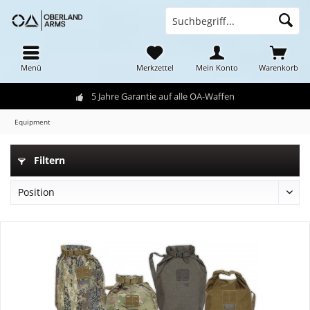
Menü
Merkzettel
Mein Konto
Warenkorb
5 Jahre Garantie auf alle OA-Waffen
Equipment
Filtern