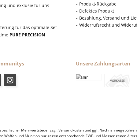
Produkt-Rückgabe
ung und exklusiv für uns
Defektes Produkt
Bezahlung, Versand und Lie
Widerrufsrecht und Wideru
terung für das optimale Set-
axime
PURE PRECISION
ommunitys
Unsere Zahlungsarten
ndesspezifischer Mehrwertsteuer zzgl. Versandkosten und ggf. Nachnahmegebühren
on Waffen und Munition nur gegen entsprechende EWB und Messer gegen Alter