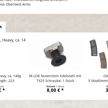
 von Oberland Arms
ch
eavy, ca. 140g
M-LOK Nutenstein Edelstahl mit
OA
length .223
TX25 Schraube, 1 Stück
5.56x45mm/.
tück
Einheit
1 Stück
E
€ *
8,00 € *
3