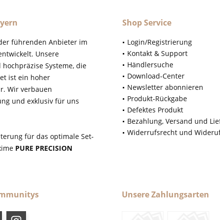
yern
Shop Service
der führenden Anbieter im
Login/Registrierung
Kontakt & Support
ntwickelt. Unsere
Händlersuche
d hochpräzise Systeme, die
Download-Center
t ist ein hoher
Newsletter abonnieren
r. Wir verbauen
Produkt-Rückgabe
ung und exklusiv für uns
Defektes Produkt
Bezahlung, Versand und Lie
Widerrufsrecht und Wideru
terung für das optimale Set-
axime
PURE PRECISION
ommunitys
Unsere Zahlungsarten