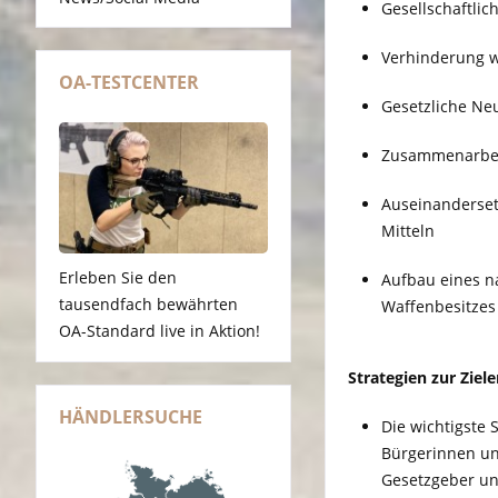
Gesellschaftlic
Verhinderung w
OA-TESTCENTER
Gesetzliche Ne
Zusammenarbeit
Auseinanderset
Mitteln
Erleben Sie den
Aufbau eines n
tausendfach bewährten
Waffenbesitzes
OA-Standard live in Aktion!
Strategien zur Ziel
HÄNDLERSUCHE
Die wichtigste 
Bürgerinnen un
Gesetzgeber und