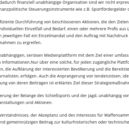
dadurch finanziell unabhängige Organisation sind wir nicht erpre
finanzpolitische Steuerungsinstrumente wie z.B. Sportfördergelde
fiziente Durchführung von beschlossenen Aktionen, die den Zielen
dividuellen Einzelfall und Bedarf, einen oder mehrere Profis aus (A
n jeweiligen Fall ein Einzelmandat und den Auftrag mit Nachdruck 
nahmen zu ergreifen.
nabhängigen, seriösen Medienplattform mit dem Ziel einer umfas
 Informationen.Nur über eine solche, für jeden zugängliche Plattf
, die Aufklärung der interessierten Bevölkerung und die Bereitste
ournalisten, erfolgen. Auch die Anprangerung von tendenziösen, ide
lung von deren Beiträgen ist erklärtes Ziel dieser Strategiemaßna
derung der Belange des Schießsports und der Jagd, unabhängig vo
anstaltungen und Aktionen.
Verständnisses, der Akzeptanz und des Interesses für Waffensamm
nd gemeinnützigen Beitrag zur kulturhistorischen oder technische