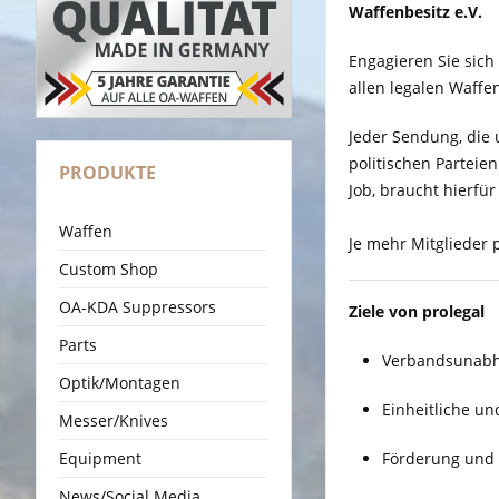
Waffenbesitz e.V.
Engagieren Sie sich
allen legalen Waffe
Jeder Sendung, die u
politischen Parteie
PRODUKTE
Job, braucht hierfü
Waffen
Je mehr Mitglieder p
Custom Shop
OA-KDA Suppressors
Ziele von prolegal
Parts
Verbandsunabhä
Optik/Montagen
Einheitliche un
Messer/Knives
Equipment
Förderung und 
News/Social Media