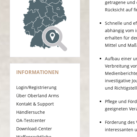
getragene und 
Rücksicht auf 
Schnelle und ef
abhängig vom in
erhalten für de
Mittel und Maß
Aufbau einer u
Verbreitung von
INFORMATIONEN
Medienberichten
investigative J
Login/Registrierung
und Richtigstel
Über Oberland Arms
Pflege und För
Kontakt & Support
geeigneten Ver
Händlersuche
OA-Testcenter
Förderung des 
Download-Center
interessanten u
Waffenrechtliche