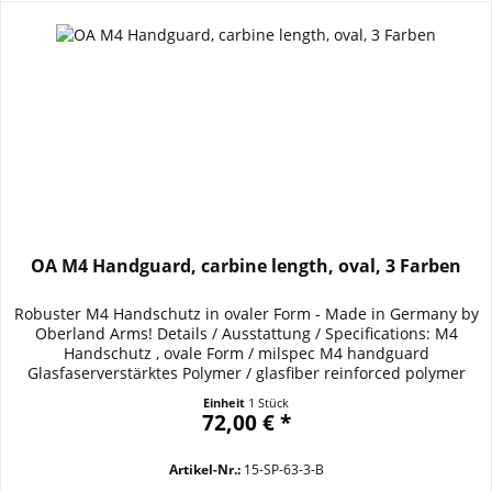
OA M4 Handguard, carbine length, oval, 3 Farben
Robuster M4 Handschutz in ovaler Form - Made in Germany by
Oberland Arms! Details / Ausstattung / Specifications: M4
Handschutz , ovale Form / milspec M4 handguard
Glasfaserverstärktes Polymer / glasfiber reinforced polymer
Sehr gute Passform / tight rattle free fit Doppeltes
Einheit
1 Stück
Wärmeleitblech, verschraubt / double heatshield
72,00 € *
Farben/colors: black, dark earth brown, foliage...
Artikel-Nr.:
15-SP-63-3-B