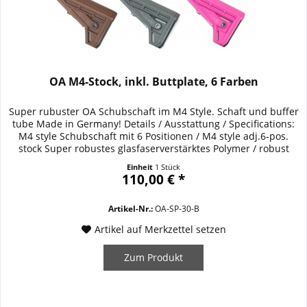
OA M4-Stock, inkl. Buttplate, 6 Farben
Super rubuster OA Schubschaft im M4 Style. Schaft und buffer
tube Made in Germany! Details / Ausstattung / Specifications:
M4 style Schubschaft mit 6 Positionen / M4 style adj.6-pos.
stock Super robustes glasfaserverstärktes Polymer / robust
glasfiber reinforced polymer Gummikappe ½ Zoll / rupper butt
Einheit
1 Stück
plate ½ ergonomische Wangenauflage / ergonomic design...
110,00 € *
Artikel-Nr.:
OA-SP-30-B
Artikel auf Merkzettel setzen
Zum Produkt