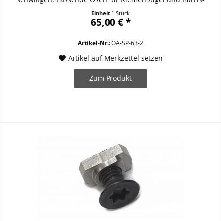
Zweibein sind ebenso verfügbar wie Picatynnischienen in 2
Einheit
1 Stück
Längen. Dieser Handschutz ist serienmässig bei Classic
65,00 € *
Modellen. Details / Ausstattung /...
Artikel-Nr.:
OA-SP-63-2
Artikel auf Merkzettel setzen
Zum Produkt