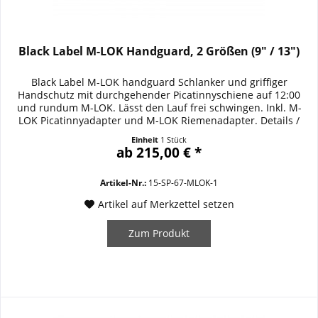
Black Label M-LOK Handguard, 2 Größen (9" / 13")
Black Label M-LOK handguard Schlanker und griffiger
Handschutz mit durchgehender Picatinnyschiene auf 12:00
und rundum M-LOK. Lässt den Lauf frei schwingen. Inkl. M-
LOK Picatinnyadapter und M-LOK Riemenadapter. Details /
Ausstattung / Specifications: schlanker und griffiger
Einheit
1 Stück
Handschutz durchgehende Picatinnyschiene auf 12:00
ab 215,00 € *
rundum M-LOK inkl. M-LOK Picatinnyadapter und M-LOK...
Artikel-Nr.:
15-SP-67-MLOK-1
Artikel auf Merkzettel setzen
Zum Produkt