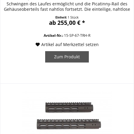
Schwingen des Laufes ermöglicht und die Picatinny-Rail des
Gehäuseoberteils fast nahtlos fortsetzt. Die einteilige, nahtlose
Konstruktion aus hartcoatierten Aluminium zeichnet sich
Einheit
1 Stück
durch einmalige Stabilität aus, 10-maliges Überrollen mit
ab 255,00 € *
einem 2,5to Fahrzeug...
Artikel-Nr.:
15-SP-67-TRH-R
Artikel auf Merkzettel setzen
Zum Produkt