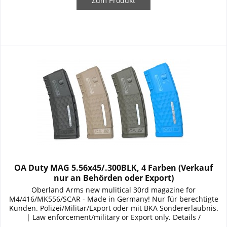
Zum Produkt
OA Duty MAG 5.56x45/.300BLK, 4 Farben (Verkauf
nur an Behörden oder Export)
Oberland Arms new mulitical 30rd magazine for
M4/416/MK556/SCAR - Made in Germany! Nur für berechtigte
Kunden. Polizei/Militär/Export oder mit BKA Sondererlaubnis.
| Law enforcement/military or Export only. Details /
Ausstattung / Specifications: Farben: schwarz / flat dark earth /