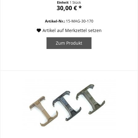
Einheit
1 Stück
oliv / FX blau Multical 5.56x45/.300BLK 30-Schuss | 30rd
30,00 € *
glasfaserverstärktes Polymer mit...
Artikel-Nr.:
15-MAG-30-170
Artikel auf Merkzettel setzen
Zum Produkt