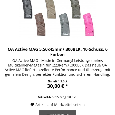
OA Active MAG 5.56x45mm/.300BLK, 10-Schuss, 6
Farben
OA Active MAG - Made in Germany! Leistungsstarkes
Multikaliber-Magazin für .223Rem./ .300BLK Das neue OA
Active MAG liefert exzellente Performance und überzeugt mit
genialem Design, perfekter Funktion und sicherem Handling.
Das EU gesetzeskonforme 10-Schuss-Magazin angelehnt in
Einheit
1 Stück
Optik und Handling am 30-Schuss OA Duty MAG eignet sich
30,00 € *
optimal für dynamisches Schießen. Jedem...
Artikel-Nr.:
15-Mag-10-170
Artikel auf Merkzettel setzen