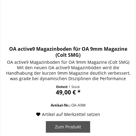
OA active9 Magazinboden für OA 9mm Magazine
(Colt SMG)
OA active9 Magazinboden für OA 9mm Magazine (Colt SMG)
Mit den neuen OA active9 Magazinböden wird die
Handhabung der kurzen 9mm Magazine deutlich verbessert,
was grade bei dynamischen Disziplinen die Performance
steigert. Aluminium gefräst mit griffigem Golfballmuster,
Einheit
1 Stück
schwarz hart eloxiert. Mit BKA Freigabe für OA-15 PR M9 und
49,00 € *
BL M9 Sport. Details / Ausstattung /...
Artikel-Nr.:
OA-A9M
Artikel auf Merkzettel setzen
Zum Produkt