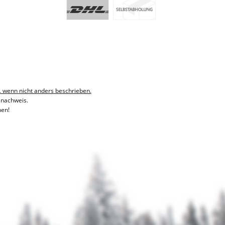
, wenn nicht anders beschrieben.
snachweis.
hen!