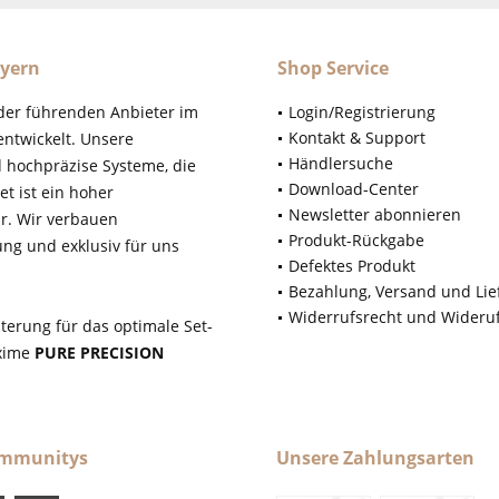
yern
Shop Service
der führenden Anbieter im
Login/Registrierung
Kontakt & Support
ntwickelt. Unsere
Händlersuche
d hochpräzise Systeme, die
Download-Center
t ist ein hoher
Newsletter abonnieren
r. Wir verbauen
Produkt-Rückgabe
ung und exklusiv für uns
Defektes Produkt
Bezahlung, Versand und Lie
Widerrufsrecht und Wideru
terung für das optimale Set-
axime
PURE PRECISION
ommunitys
Unsere Zahlungsarten