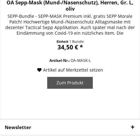
OA Sepp-Mask (Mund-/Nasenschutz), Herren, Gr. L,
oliv
SEPP-Bundle - SEPP-MASK Premium inkl. gratis SEPP Morale
Patch! Hochwertige Mund-/Nasenschutz Alltagsmaske mit
dezenter Tactical Sepp Applikation. Auch später mal nach der
Eindämmung von Covid-19 ein nützliches Item. Die
strapazierfähige SEPP-MASK Premium überzeugt durch
Einheit
1 Bundle
unkomplizierte Handhabung und erstklassige Qualität. Sie
34,50 € *
besteht aus einer doppelten Schicht...
Artikel-Nr.:
OA-MASK-L
Artikel auf Merkzettel setzen
Zum Produkt
Newsletter