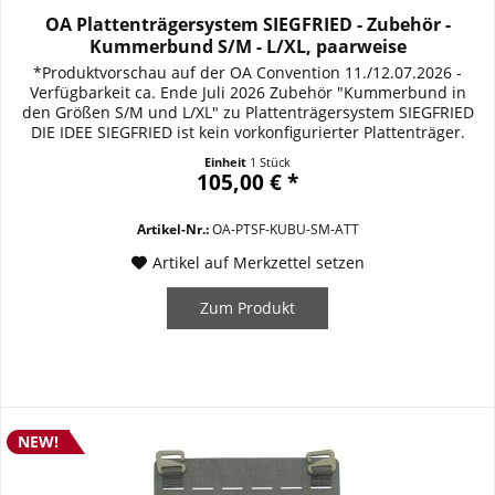
OA Plattenträgersystem SIEGFRIED - Zubehör -
Kummerbund S/M - L/XL, paarweise
*Produktvorschau auf der OA Convention 11./12.07.2026 -
Verfügbarkeit ca. Ende Juli 2026 Zubehör "Kummerbund in
den Größen S/M und L/XL" zu Plattenträgersystem SIEGFRIED
DIE IDEE SIEGFRIED ist kein vorkonfigurierter Plattenträger.
SIEGFRIED ist ein modulares ballistisches Trägersystem, das
Einheit
1 Stück
sich den Anforderungen seines Trägers anpasst. Vom
105,00 € *
verdeckten bzw. diskreten...
Artikel-Nr.:
OA-PTSF-KUBU-SM-ATT
Artikel auf Merkzettel setzen
Zum Produkt
NEW!