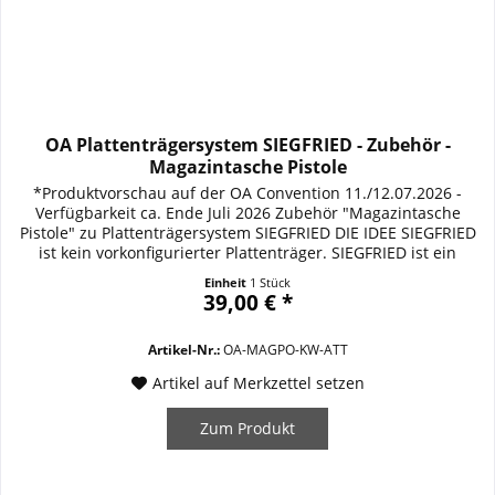
OA Plattenträgersystem SIEGFRIED - Zubehör -
Magazintasche Pistole
*Produktvorschau auf der OA Convention 11./12.07.2026 -
Verfügbarkeit ca. Ende Juli 2026 Zubehör "Magazintasche
Pistole" zu Plattenträgersystem SIEGFRIED DIE IDEE SIEGFRIED
ist kein vorkonfigurierter Plattenträger. SIEGFRIED ist ein
modulares ballistisches Trägersystem, das sich den
Einheit
1 Stück
Anforderungen seines Trägers anpasst. Vom verdeckten bzw.
39,00 € *
diskreten Ballistikschutz unter...
Artikel-Nr.:
OA-MAGPO-KW-ATT
Artikel auf Merkzettel setzen
Zum Produkt