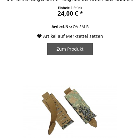
im Gelände schnell zur Hand sein müssen. Ob
Einheit
1 Stück
Schreibutensilien, Werkzeug, Munition oder sonstiger
24,00 € *
Kleinkram – hier findet alles seinen...
Artikel-Nr.:
OA-SM-B
Artikel auf Merkzettel setzen
Zum Produkt