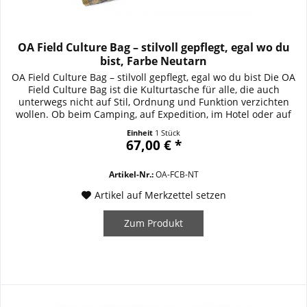
OA Field Culture Bag – stilvoll gepflegt, egal wo du
bist, Farbe Neutarn
OA Field Culture Bag – stilvoll gepflegt, egal wo du bist Die OA
Field Culture Bag ist die Kulturtasche für alle, die auch
unterwegs nicht auf Stil, Ordnung und Funktion verzichten
wollen. Ob beim Camping, auf Expedition, im Hotel oder auf
Dienstreise – diese clevere Tasche kombiniert robuste
Einheit
1 Stück
Outdoor-Tauglichkeit mit eleganter Organisation. Wie eine
67,00 € *
hochwertige...
Artikel-Nr.:
OA-FCB-NT
Artikel auf Merkzettel setzen
Zum Produkt