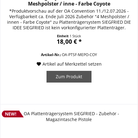
Meshpolster / inne - Farbe Coyote
*Produktvorschau auf der OA Convention 11./12.07.2026 -
Verfügbarkeit ca. Ende Juli 2026 Zubehör "4 Meshpolster /
innen - Farbe Coyote" zu Plattenträgersystem SIEGFRIED DIE
IDEE SIEGFRIED ist kein vorkonfigurierter Plattenträger.
SIEGFRIED ist ein modulares ballistisches Trägersystem, das
Einheit
1 Stück
sich den Anforderungen seines Trägers anpasst. Vom
18,00 € *
verdeckten bzw. diskreten...
Artikel-Nr.:
OA-PTSF-MEPO-COY
Artikel auf Merkzettel setzen
Zum Produkt
NEW!