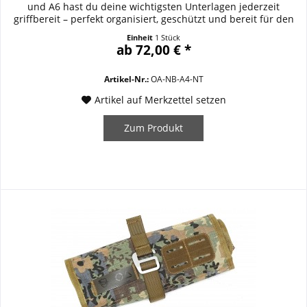
und A6 hast du deine wichtigsten Unterlagen jederzeit
griffbereit – perfekt organisiert, geschützt und bereit für den
Einsatz. Ob im Beruf, beim Outdoor-Trip oder im Studium:
Einheit
1 Stück
Dieses robuste Notiz- und Organisations-Set macht Schluss
ab 72,00 € *
mit Chaos und sorgt dafür,...
Artikel-Nr.:
OA-NB-A4-NT
Artikel auf Merkzettel setzen
Zum Produkt