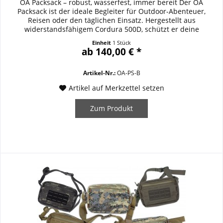
OA Packsack – robust, wasserfest, immer bereit Der OA
Packsack ist der ideale Begleiter für Outdoor-Abenteuer,
Reisen oder den täglichen Einsatz. Hergestellt aus
widerstandsfähigem Cordura 500D, schützt er deine
Ausrüstung zuverlässig vor Nässe und Verschleiß. Mit einem
Einheit
1 Stück
Rollverschluss bleibt der Inhalt sicher verschlossen, während
ab 140,00 € *
das kleine Innenfach mit Reißverschluss...
Artikel-Nr.:
OA-PS-B
Artikel auf Merkzettel setzen
Zum Produkt