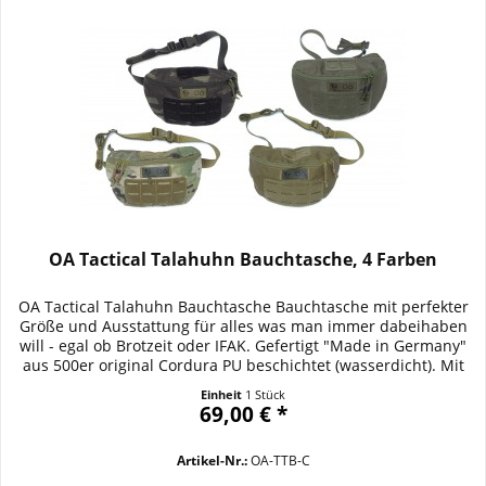
OA Tactical Talahuhn Bauchtasche, 4 Farben
OA Tactical Talahuhn Bauchtasche Bauchtasche mit perfekter
Größe und Ausstattung für alles was man immer dabeihaben
will - egal ob Brotzeit oder IFAK. Gefertigt "Made in Germany"
aus 500er original Cordura PU beschichtet (wasserdicht). Mit
herausnehmbarem Organiser, key loop mit Karabiner und
Einheit
1 Stück
backpocket mit zipper. Front und Top mit Lasercut
69,00 € *
Molle/Klettflausch. Details /...
Artikel-Nr.:
OA-TTB-C