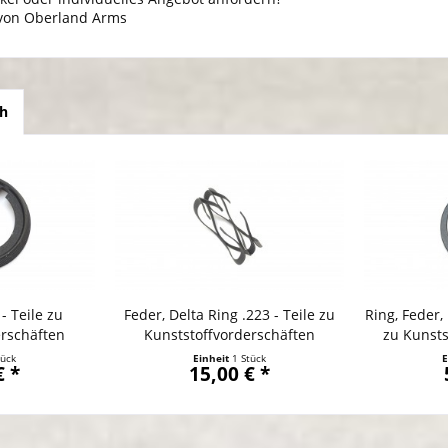
 von Oberland Arms
ch
- Teile zu
Feder, Delta Ring .223 - Teile zu
Ring, Feder, 
erschäften
Kunststoffvorderschäften
zu Kunsts
tück
Einheit
1 Stück
E
€ *
15,00 € *