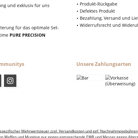
Produkt-Rückgabe
ung und exklusiv für uns
Defektes Produkt
Bezahlung, Versand und Lie
Widerrufsrecht und Wideru
terung für das optimale Set-
axime
PURE PRECISION
ommunitys
Unsere Zahlungsarten
ndesspezifischer Mehrwertsteuer zzgl. Versandkosten und ggf. Nachnahmegebühren
on Waffen und Munition nur gegen entsprechende EWB und Messer gegen Alter