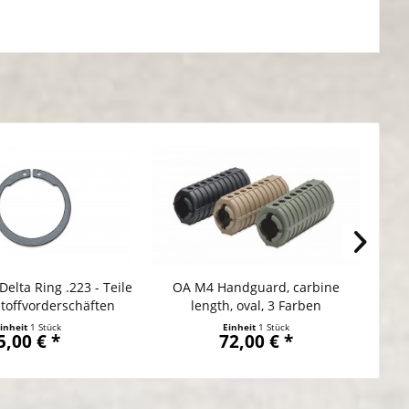
Delta Ring .223 - Teile
OA M4 Handguard, carbine
Au
toffvorderschäften
length, oval, 3 Farben
inheit
1 Stück
Einheit
1 Stück
5,00 € *
72,00 € *