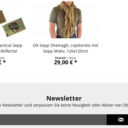
actical Sepp
OA Sepp Shemagh, coyote/oliv mit
 Reflector
Sepp Motiv, 120x120cm
 Farben
tück
Einheit
1 Stück
€ *
29,00 € *
Newsletter
n Newsletter und verpassen Sie keine Neuigkeit oder Aktion von O