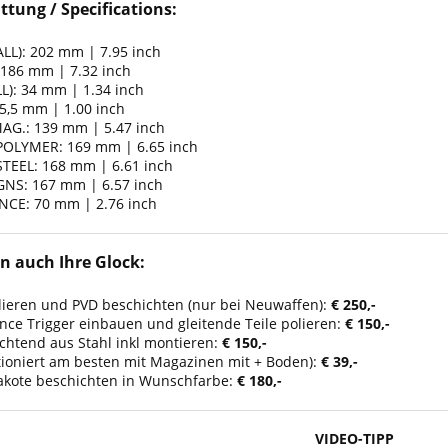
ttung / Specifications:
L): 202 mm | 7.95 inch
186 mm | 7.32 inch
): 34 mm | 1.34 inch
5,5 mm | 1.00 inch
AG.: 139 mm | 5.47 inch
POLYMER: 169 mm | 6.65 inch
TEEL: 168 mm | 6.61 inch
GNS: 167 mm | 6.57 inch
NCE: 70 mm | 2.76 inch
n auch Ihre Glock:
ieren und PVD beschichten (nur bei Neuwaffen):
€ 250,-
nce Trigger einbauen und gleitende Teile polieren:
€ 150,-
uchtend aus Stahl inkl montieren:
€ 150,-
ktioniert am besten mit Magazinen mit + Boden):
€ 39,-
akote beschichten in Wunschfarbe:
€ 180,-
VIDEO-TIPP