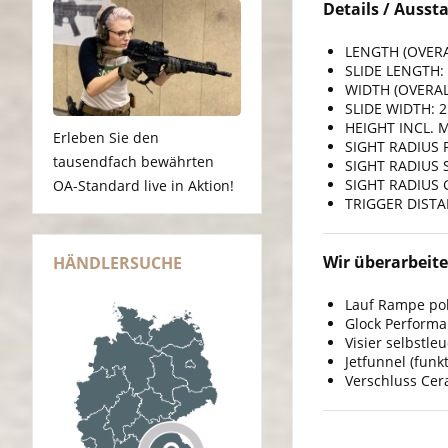
Details / Aussta
LENGTH (OVERAL
SLIDE LENGTH: 
WIDTH (OVERALL
SLIDE WIDTH: 2
HEIGHT INCL. M
Erleben Sie den
SIGHT RADIUS 
tausendfach bewährten
SIGHT RADIUS S
SIGHT RADIUS 
OA-Standard live in Aktion!
TRIGGER DISTA
Wir überarbeite
HÄNDLERSUCHE
Lauf Rampe pol
Glock Performa
Visier selbstle
Jetfunnel (fun
Verschluss Cer