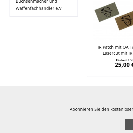
Büchsenmacher und
Waffenfachhändler e.V.
IR Patch mit OA T
Lasercut mit IR
hinterlegt, 3
Einheit
1 S
25,00 
Abonnieren Sie den kostenlose