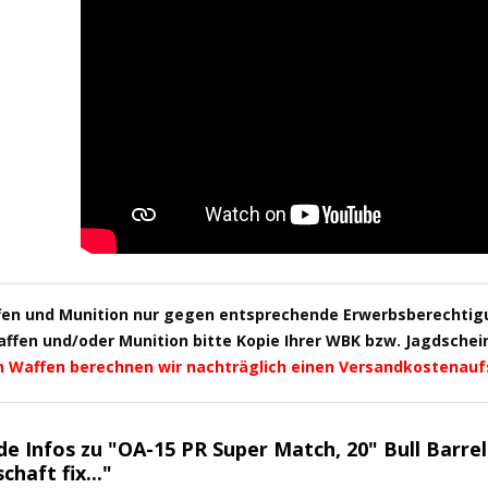
fen und Munition nur gegen entsprechende Erwerbsberechtig
fen und/oder Munition bitte Kopie Ihrer WBK bzw. Jagdschein 
n Waffen berechnen wir nachträglich einen Versandkostenauf
de Infos zu "OA-15 PR Super Match, 20" Bull Bar
chaft fix..."