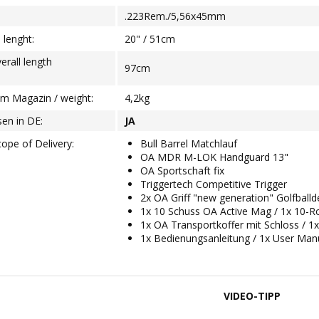
.223Rem./5,56x45mm
l lenght:
20" / 51cm
rall length
97cm
em Magazin / weight:
4,2kg
ssen in DE:
JA
ope of Delivery:
Bull Barrel Matchlauf
OA MDR M-LOK Handguard 13"
OA Sportschaft fix
Triggertech Competitive Trigger
2x OA Griff "new generation" Golfbal
1x 10 Schuss OA Active Mag / 1x 10-
1x OA Transportkoffer mit Schloss / 1
1x Bedienungsanleitung / 1x User Man
VIDEO-TIPP