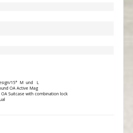
ldesign/15° M und L
Round OA Active Mag
x OA Suitcase with combination lock
ual