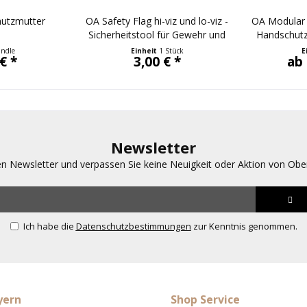
hutzmutter
OA Safety Flag hi-viz und lo-viz -
OA Modular 
Sicherheitstool für Gewehr und
Handschutz
Pistole - 5 Farben
undle
Einheit
1 Stück
E
€ *
3,00 € *
ab 
Newsletter
en Newsletter und verpassen Sie keine Neuigkeit oder Aktion von Ob
Ich habe die
Datenschutzbestimmungen
zur Kenntnis genommen.
yern
Shop Service