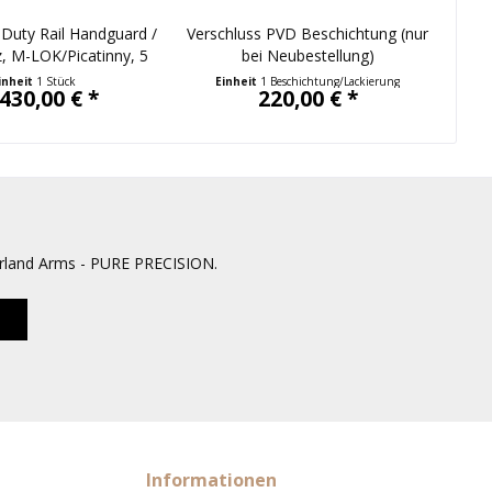
Duty Rail Handguard /
Verschluss PVD Beschichtung (nur
Comi
, M-LOK/Picatinny, 5
bei Neubestellung)
Größen
inheit
1 Stück
Einheit
1 Beschichtung/Lackierung
430,00 € *
220,00 € *
erland Arms - PURE PRECISION.
Informationen