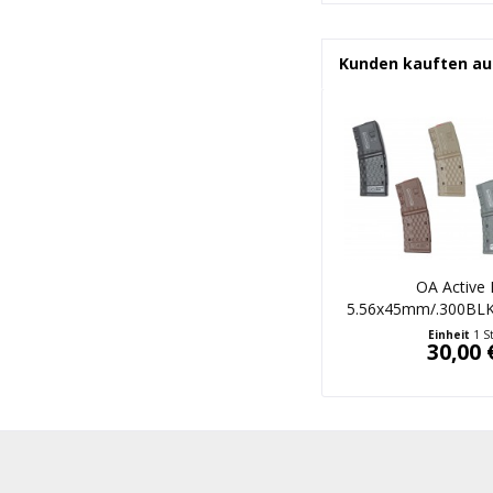
Kunden kauften au
OA Active
5.56x45mm/.300BLK,
Farbe
Einheit
1 S
30,00 