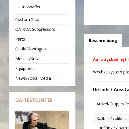
Kurzwaffen
Custom Shop
OA-KDA Suppressors
Parts
Beschreibung
Optik/Montagen
Messer/Knives
Auftragsbedingt li
Equipment
Wechselsystem pas
News/Social Media
Details / Ausst
OA-TESTCENTER
Artikel-Gruppe/S
Kaliber / caliber:
Lauflänge / barre