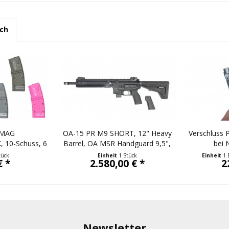
ch
 MAG
OA-15 PR M9 SHORT, 12" Heavy
Verschluss 
 10-Schuss, 6
Barrel, OA MSR Handguard 9,5",
bei 
n
beids. Sicherung, OA M4-Schaft,
tück
Einheit
1 Stück
Einheit
1 
€ *
2.580,00 € *
2
BUIS ...
Newsletter