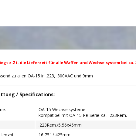
egt z.Zt. die Lieferzeit für alle Waffen und Wechselsystem bei ca
send zu allen OA-15 in .223, .300AAC und 9mm
attung / Specifications:
erie:
OA-15 Wechselsysteme
kompatibel mit OA-15 PR Serie Kal. .223Rem.
.223Rem./5,56x45mm
l lenght:
16,75" / 425mm