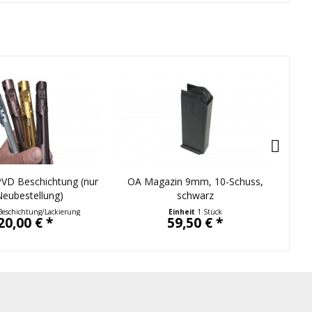
PVD Beschichtung (nur
OA Magazin 9mm, 10-Schuss,
Cer
Neubestellung)
schwarz
OA
Beschichtung/Lackierung
Einheit
1 Stück
20,00 € *
59,50 € *