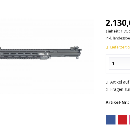
2.130,
Einheit:
1 Stü
inkl. landessp
Lieferzeit 
Artikel au
Fragen zum
Artikel-Nr.: