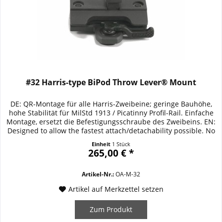
#32 Harris-type BiPod Throw Lever® Mount
DE: QR-Montage für alle Harris-Zweibeine; geringe Bauhöhe,
hohe Stabilität für MilStd 1913 / Picatinny Profil-Rail. Einfache
Montage, ersetzt die Befestigungsschraube des Zweibeins. EN:
Designed to allow the fastest attach/detachability possible. No
gunsmithing required, simply remove the adjustment screw
Einheit
1 Stück
assembly and install the Throw Lever assembly, designed to
265,00 € *
allow the...
Artikel-Nr.:
OA-M-32
Artikel auf Merkzettel setzen
Zum Produkt