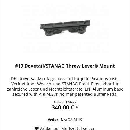
#19 Dovetail/STANAG Throw Lever® Mount
DE: Universal-Montage passend für jede Picatinnybasis.
Verfügt über Weaver und STANAG Profil. Einsetzbar für
zahlreiche Laser und Nachtsichtgeräte. EN: Aluminum base
secured with A.R.M.S.® no-mar patented Buffer Pads.
Interfaces to M16A1A2 and M4, provides universal platform,
Einheit
1 Stück
NATO STANAG and Weaver type standards combined for many
340,00 € *
day and night vision optics and lasers....
Artikel-Nr.:
OA-M-19
Artikel auf Merkzettel setzen