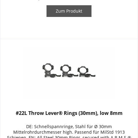
Zum Produkt
#22L Throw Lever® Rings (30mm), low 8mm
DE: Schnellspannringe, Stahl für Ø 30mm
Mittelrohrdurchmesser high. Passend für MilStd 1913
Schienen. EN: All Steel 30mm Rings, secured with A.R.M.S.®