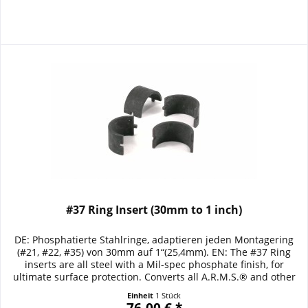
#37 Ring Insert (30mm to 1 inch)
DE: Phosphatierte Stahlringe, adaptieren jeden Montagering
(#21, #22, #35) von 30mm auf 1“(25,4mm). EN: The #37 Ring
inserts are all steel with a Mil-spec phosphate finish, for
ultimate surface protection. Converts all A.R.M.S.® and other
30mm rings to 1". Details / Ausstattung / Specifications: Nur
Einheit
1 Stück
paarweise erhältlich / Sold as a pair Adaptiert A.R.M.S.®
76,00 € *