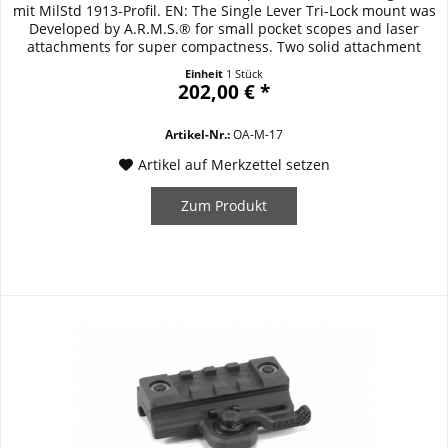
mit MilStd 1913-Profil. EN: The Single Lever Tri-Lock mount was
Developed by A.R.M.S.® for small pocket scopes and laser
attachments for super compactness. Two solid attachment
feet on the right side are firmly held in place with the
Einheit
1 Stück
A.R.M.S.® steel locking foot and lever on the left side.
202,00 € *
Standard STANAG width...
Artikel-Nr.:
OA-M-17
Artikel auf Merkzettel setzen
Zum Produkt