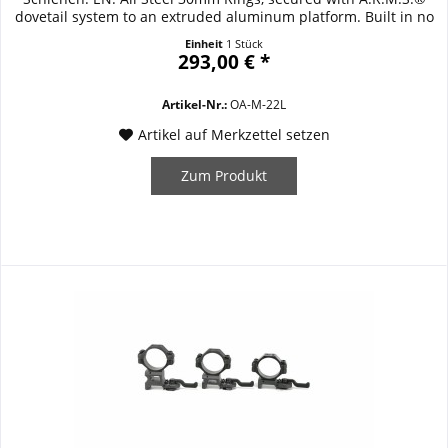
dovetail system to an extruded aluminum platform. Built in no
mar Patented Buffer Pads. Available in three different heights
Einheit
1 Stück
high. Height meassured top edge Rail to low edge Ring Low-
293,00 € *
8mm, Medium-14mm, High-21mm. Details /...
Artikel-Nr.:
OA-M-22L
Artikel auf Merkzettel setzen
Zum Produkt