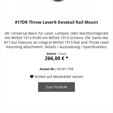
#17DR Throw Lever® Dovetail Rail Mount
DE: Universal-Basis für Laser, Lampen, oder Nachtsichtgeräte
mit MilStd 1913-Profil mit MilStd 1913-Schiene. EN: Same like
#17 but features an integral MilStd 1913 Rail and Throw Lever
mounting attachment. Details / Ausstattung / Specifications:
Länge/Length 59mm MilStd 1913-Profil/Schiene/Rail
Einheit
1 Stück
266,00 € *
Artikel-Nr.:
OA-M-17DR
Artikel auf Merkzettel setzen
Zum Produkt