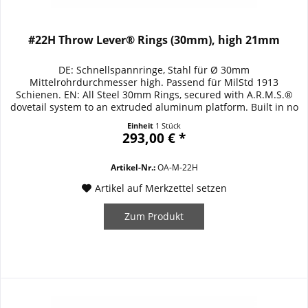
#22H Throw Lever® Rings (30mm), high 21mm
DE: Schnellspannringe, Stahl für Ø 30mm
Mittelrohrdurchmesser high. Passend für MilStd 1913
Schienen. EN: All Steel 30mm Rings, secured with A.R.M.S.®
dovetail system to an extruded aluminum platform. Built in no
mar Patented Buffer Pads. Available in three different heights
Einheit
1 Stück
high. Height meassured top edge Rail to low edge Ring Low-
293,00 € *
8mm, Medium-14mm, High-21mm. Details /...
Artikel-Nr.:
OA-M-22H
Artikel auf Merkzettel setzen
Zum Produkt