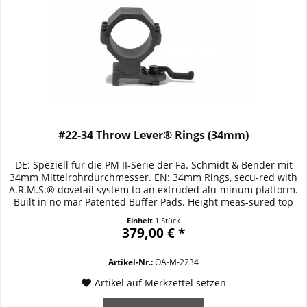
#22-34 Throw Lever® Rings (34mm)
DE: Speziell für die PM II-Serie der Fa. Schmidt & Bender mit
34mm Mittelrohrdurchmesser. EN: 34mm Rings, secu-red with
A.R.M.S.® dovetail system to an extruded alu-minum platform.
Built in no mar Patented Buffer Pads. Height meas-sured top
edge Rail ti low edge Ring 17,5mm. Details / Ausstattung /
Einheit
1 Stück
Specifications: Für Bauhöhe Oberkante Schiene/Unterkante
379,00 € *
Ring: Ring 17,5mm...
Artikel-Nr.:
OA-M-2234
Artikel auf Merkzettel setzen