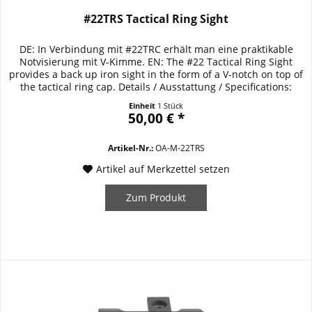
#22TRS Tactical Ring Sight
DE: In Verbindung mit #22TRC erhält man eine praktikable
Notvisierung mit V-Kimme. EN: The #22 Tactical Ring Sight
provides a back up iron sight in the form of a V-notch on top of
the tactical ring cap. Details / Ausstattung / Specifications:
Notvisierung in Verbindung mit #22TRC Back up iron sight in
Einheit
1 Stück
attaches to the #22 TRC Stahl / Steel
50,00 € *
Artikel-Nr.:
OA-M-22TRS
Artikel auf Merkzettel setzen
Zum Produkt