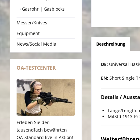
Gasrohr | Gasblocks
Messer/Knives
Equipment
News/Social Media
Beschreibung
DE:
Universal-Basis
OA-TESTCENTER
EN:
Short Single T
Details / Aussta
Länge/Length:
MilStd 1913-Pro
Erleben Sie den
tausendfach bewährten
OA-Standard live in Aktion!
Weiterführend