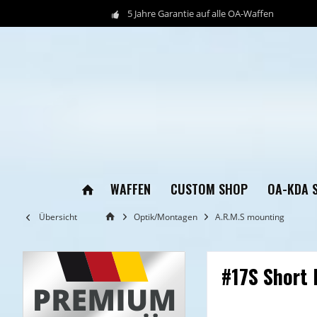
5 Jahre Garantie auf alle OA-Waffen
WAFFEN
CUSTOM SHOP
OA-KDA 
Übersicht
Optik/Montagen
A.R.M.S mounting
#17S Short 