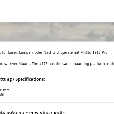
 für Laser, Lampen, oder Nachtsichtgeräte mit MilStd 1913-Profil.
hrow Lever Mount. The #17S has the same mounting platform as th
ttung / Specifications:
 41mm
fil
e Infos zu "#17S Short Rail"