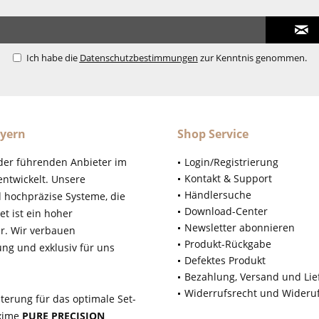
Ich habe die
Datenschutzbestimmungen
zur Kenntnis genommen.
yern
Shop Service
der führenden Anbieter im
Login/Registrierung
Kontakt & Support
ntwickelt. Unsere
Händlersuche
d hochpräzise Systeme, die
Download-Center
t ist ein hoher
Newsletter abonnieren
r. Wir verbauen
Produkt-Rückgabe
ung und exklusiv für uns
Defektes Produkt
Bezahlung, Versand und Lie
Widerrufsrecht und Wideru
terung für das optimale Set-
axime
PURE PRECISION