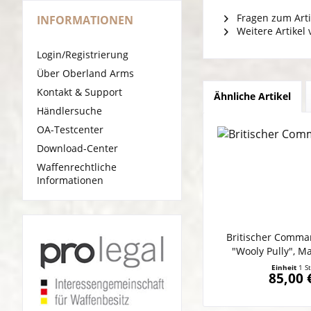
Fragen zum Arti
INFORMATIONEN
Weitere Artikel
Login/Registrierung
Über Oberland Arms
Kontakt & Support
Ähnliche Artikel
Händlersuche
OA-Testcenter
Download-Center
Waffenrechtliche
Informationen
Britischer Comma
"Wooly Pully", Ma
Größen, Mad
Einheit
1 S
85,00 