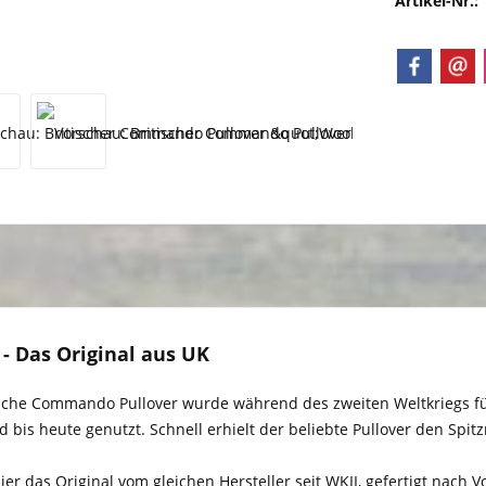
Artikel-Nr.:
 - Das Original aus UK
itische Commando Pullover wurde während des zweiten Weltkrieg
d bis heute genutzt. Schnell erhielt der beliebte Pullover den Spit
ier das Original vom gleichen Hersteller seit WKII, gefertigt nac