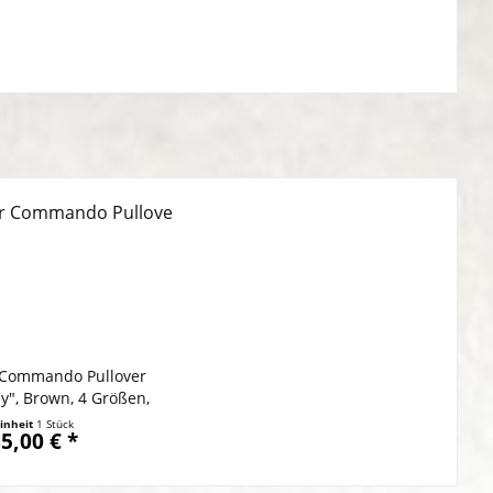
r Commando Pullover
ly", Brown, 4 Größen,
ade in UK
inheit
1 Stück
5,00 € *