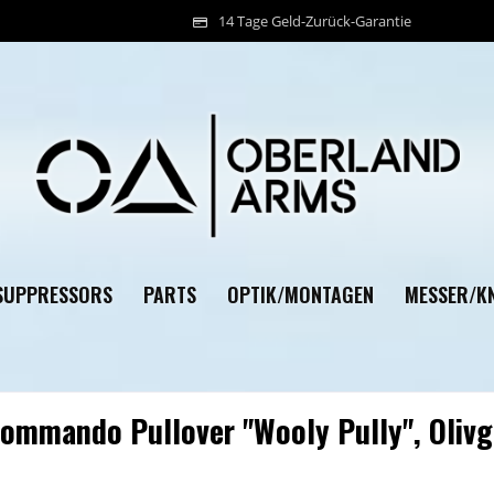
14 Tage Geld-Zurück-Garantie
SUPPRESSORS
PARTS
OPTIK/MONTAGEN
MESSER/KN
Commando Pullover "Wooly Pully", Olivg