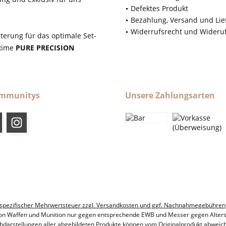
Defektes Produkt
Bezahlung, Versand und Lie
Widerrufsrecht und Wideru
terung für das optimale Set-
axime
PURE PRECISION
ommunitys
Unsere Zahlungsarten
ndesspezifischer Mehrwertsteuer zzgl. Versandkosten und ggf. Nachnahmegebühren
on Waffen und Munition nur gegen entsprechende EWB und Messer gegen Alter
bdarstellungen aller abgebildeten Produkte können vom Originalprodukt abweic