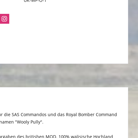
UK-WP-O-1
s für die SAS Commandos und das Royal Bomber Command
znamen "Wooly Pully".
h Vorgaben des britishen MOD. 100% walisische Hochland