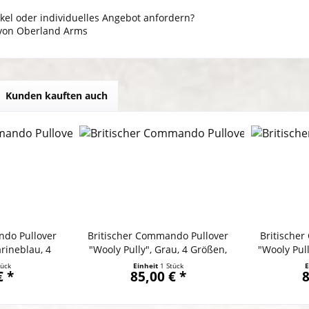
kel oder individuelles Angebot anfordern?
 von Oberland Arms
Kunden kauften auch
ndo Pullover
Britischer Commando Pullover
Britische
rineblau, 4
"Wooly Pully", Grau, 4 Größen,
"Wooly Pul
e in UK
Made in UK
M
tück
Einheit
1 Stück
E
€ *
85,00 € *
8